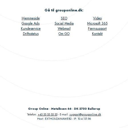
Gå til grouponline.dk
:
Hjemmeside
SEO
Video
Google Ads
Social Media
Microsoft 365
Kundeservice
Webmail
Fjernsupport
Driftsstatus
Om GO
Kontakt
Group Online - Metalbuen 66 - DK-2750 Ballerup
Telefon:
+45 55 55 55 55
E-mail:
support@grouponline.dk
Host: EXTHOS-DANAWEB2
IP: 10.4.131.96